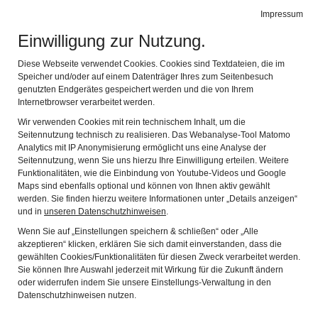
Impressum
Leichte Sprache
Gebärdensprache
Einwilligung zur Nutzung.
Museen Schloss Aschach
Navig
1 Ort - 3 Museen
Diese Webseite verwendet Cookies. Cookies sind Textdateien, die im
Zurück
Wei
Speicher und/oder auf einem Datenträger Ihres zum Seitenbesuch
genutzten Endgerätes gespeichert werden und die von Ihrem
Internetbrowser verarbeitet werden.
Wir verwenden Cookies mit rein technischem Inhalt, um die
Seitennutzung technisch zu realisieren. Das Webanalyse-Tool Matomo
Analytics mit IP Anonymisierung ermöglicht uns eine Analyse der
Seitennutzung, wenn Sie uns hierzu Ihre Einwilligung erteilen. Weitere
Funktionalitäten, wie die Einbindung von Youtube-Videos und Google
Maps sind ebenfalls optional und können von Ihnen aktiv gewählt
werden. Sie finden hierzu weitere Informationen unter „Details anzeigen“
und in
unseren Datenschutzhinweisen
.
Volkskunde·museum
Wenn Sie auf „Einstellungen speichern & schließen“ oder „Alle
akzeptieren“ klicken, erklären Sie sich damit einverstanden, dass die
gewählten Cookies/Funktionalitäten für diesen Zweck verarbeitet werden.
Sie können Ihre Auswahl jederzeit mit Wirkung für die Zukunft ändern
oder widerrufen indem Sie unsere Einstellungs-Verwaltung in den
Datenschutzhinweisen nutzen.