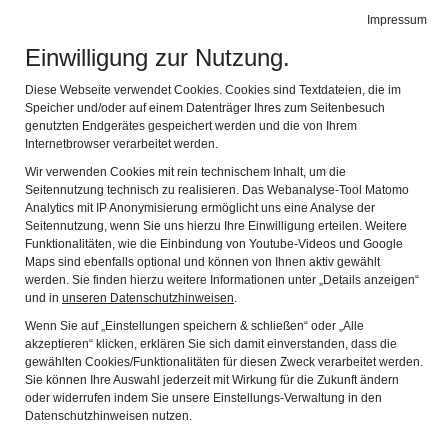
Impressum
Leichte Sprache
Gebärdensprache
Einwilligung zur Nutzung.
Museen Schloss Aschach
Navig
1 Ort - 3 Museen
Diese Webseite verwendet Cookies. Cookies sind Textdateien, die im
Zurück
Wei
Speicher und/oder auf einem Datenträger Ihres zum Seitenbesuch
genutzten Endgerätes gespeichert werden und die von Ihrem
Internetbrowser verarbeitet werden.
Wir verwenden Cookies mit rein technischem Inhalt, um die
Seitennutzung technisch zu realisieren. Das Webanalyse-Tool Matomo
Analytics mit IP Anonymisierung ermöglicht uns eine Analyse der
Seitennutzung, wenn Sie uns hierzu Ihre Einwilligung erteilen. Weitere
Funktionalitäten, wie die Einbindung von Youtube-Videos und Google
Maps sind ebenfalls optional und können von Ihnen aktiv gewählt
werden. Sie finden hierzu weitere Informationen unter „Details anzeigen“
und in
unseren Datenschutzhinweisen
.
Schloss Aschach: 1 Ort -
Wenn Sie auf „Einstellungen speichern & schließen“ oder „Alle
akzeptieren“ klicken, erklären Sie sich damit einverstanden, dass die
3 Museen
gewählten Cookies/Funktionalitäten für diesen Zweck verarbeitet werden.
Sie können Ihre Auswahl jederzeit mit Wirkung für die Zukunft ändern
oder widerrufen indem Sie unsere Einstellungs-Verwaltung in den
Datenschutzhinweisen nutzen.
Nur wenige Kilometer von Bad Kissingen entfernt,
erhebt sich an der Saale eines der schönsten