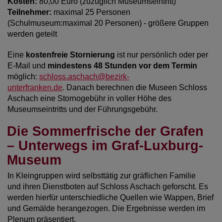
Kosten:
80,00 Euro (zuzüglich Museumseintritt)
Diese Website nutzt Matomo Analytics für die Auswertung der
Teilnehmer:
maximal 25 Personen
Seitenaufrufe als Statistik. Die hierdurch gespeicherten Daten werden
ausschließlich auf unseren eigenen Servern gespeichert. Eine
(Schulmuseum:maximal 20 Personen) - größere Gruppen
Übertragung an Dritte erfolgt nicht. Wir verwenden die Funktion
werden geteilt
AnonymizeIP zur Anonymisierung Ihrer IP-Adresse, so dass diese gekürzt
wird und nicht mehr Ihrem Besuch auf unserer Internetseite zugeordnet
Eine
kostenfreie Stornierung
ist nur persönlich oder per
werden kann.
E-Mail und
mindestens 48 Stunden vor dem Termin
YouTube / Vimeo
möglich:
schloss.aschach@bezirk-
unterfranken.de
. Danach berechnen die Museen Schloss
Videos werden über die Plattformen YouTube oder Vimeo eingebunden.
Aschach eine Stornogebühr in voller Höhe des
Wir nutzen YouTube im erweiterten Datenschutzmodus. Dieser Modus
bewirkt laut YouTube, dass YouTube keine Informationen über die
Museumseintritts und der Führungsgebühr.
Besucher auf dieser Website speichert, bevor diese sich das Video
ansehen.
Die Sommerfrische der Grafen
– Unterwegs im Graf-Luxburg-
Eingebundene Inhalte
Museum
Optional sind externe Inhalte auf den Seiten dieser Website
eingebunden. Das können Kartendienste wie z.B. Google Maps sein
In Kleingruppen wird selbsttätig zur gräflichen Familie
oder auch Anwendungen einer externen Website.
und ihren Dienstboten auf Schloss Aschach geforscht. Es
werden hierfür unterschiedliche Quellen wie Wappen, Brief
und Gemälde herangezogen. Die Ergebnisse werden im
Plenum präsentiert.