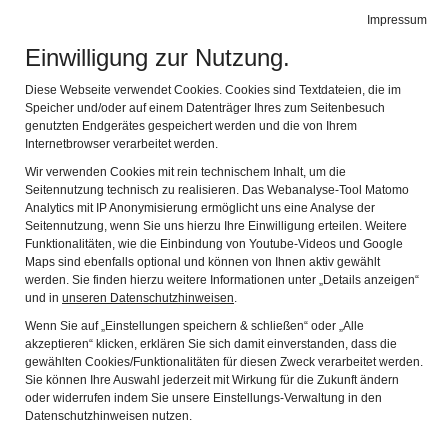
Impressum
Leichte Sprache
Gebärdensprache
Einwilligung zur Nutzung.
Museen Schloss Aschach
Navig
1 Ort - 3 Museen
Diese Webseite verwendet Cookies. Cookies sind Textdateien, die im
Zurück
Wei
Speicher und/oder auf einem Datenträger Ihres zum Seitenbesuch
genutzten Endgerätes gespeichert werden und die von Ihrem
Internetbrowser verarbeitet werden.
Wir verwenden Cookies mit rein technischem Inhalt, um die
Seitennutzung technisch zu realisieren. Das Webanalyse-Tool Matomo
Analytics mit IP Anonymisierung ermöglicht uns eine Analyse der
Seitennutzung, wenn Sie uns hierzu Ihre Einwilligung erteilen. Weitere
Funktionalitäten, wie die Einbindung von Youtube-Videos und Google
Maps sind ebenfalls optional und können von Ihnen aktiv gewählt
werden. Sie finden hierzu weitere Informationen unter „Details anzeigen“
und in
unseren Datenschutzhinweisen
.
Jugendgruppen und
Wenn Sie auf „Einstellungen speichern & schließen“ oder „Alle
akzeptieren“ klicken, erklären Sie sich damit einverstanden, dass die
gewählten Cookies/Funktionalitäten für diesen Zweck verarbeitet werden.
Schulklassen (ab 8.
Sie können Ihre Auswahl jederzeit mit Wirkung für die Zukunft ändern
oder widerrufen indem Sie unsere Einstellungs-Verwaltung in den
Klasse)
Datenschutzhinweisen nutzen.