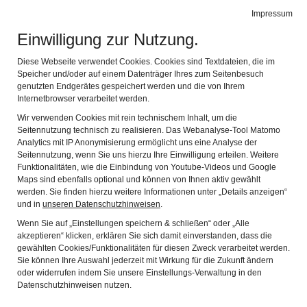
Impressum
Leichte Sprache
Gebärdensprache
Einwilligung zur Nutzung.
Museen Schloss Aschach
Navig
1 Ort - 3 Museen
Diese Webseite verwendet Cookies. Cookies sind Textdateien, die im
Zurück
Wei
Speicher und/oder auf einem Datenträger Ihres zum Seitenbesuch
genutzten Endgerätes gespeichert werden und die von Ihrem
Internetbrowser verarbeitet werden.
Wir verwenden Cookies mit rein technischem Inhalt, um die
Seitennutzung technisch zu realisieren. Das Webanalyse-Tool Matomo
Analytics mit IP Anonymisierung ermöglicht uns eine Analyse der
Seitennutzung, wenn Sie uns hierzu Ihre Einwilligung erteilen. Weitere
Funktionalitäten, wie die Einbindung von Youtube-Videos und Google
Maps sind ebenfalls optional und können von Ihnen aktiv gewählt
werden. Sie finden hierzu weitere Informationen unter „Details anzeigen“
und in
unseren Datenschutzhinweisen
.
Gast·haus im Schloss
Wenn Sie auf „Einstellungen speichern & schließen“ oder „Alle
akzeptieren“ klicken, erklären Sie sich damit einverstanden, dass die
gewählten Cookies/Funktionalitäten für diesen Zweck verarbeitet werden.
Sie können Ihre Auswahl jederzeit mit Wirkung für die Zukunft ändern
Vielleicht haben Sie nach dem Besuch im Museum
oder widerrufen indem Sie unsere Einstellungs-Verwaltung in den
Hunger bekommen?
Datenschutzhinweisen nutzen.
Dann können Sie hier etwas Gutes genießen: